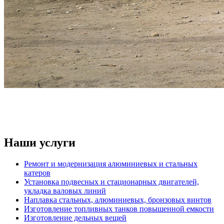
Наши услуги
Ремонт и модернизация алюминиевых и стальных
катеров
Установка подвесных и стационарных двигателей,
укладка валовых линий
Наплавка стальных, алюминиевых, бронзовых винтов
Изготовление топливных танков повышенной емкости
Изготовление дельных вещей